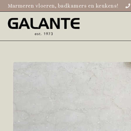
Marmeren vloeren, badkamers en keukens!