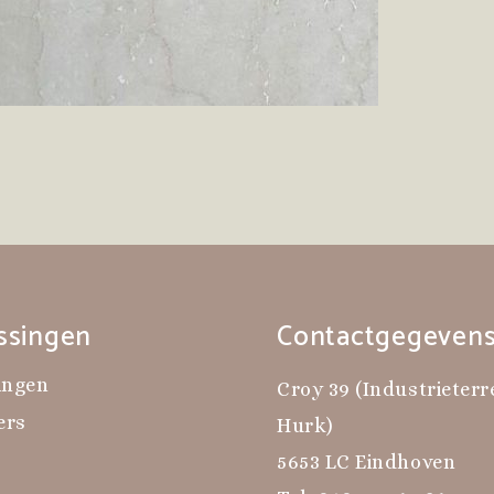
ssingen
Contactgegeven
ingen
Croy 39 (Industrieterr
ers
Hurk)
5653 LC Eindhoven