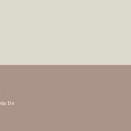
s
ein De