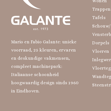
Wonen
Trappen
Tafels
Schouw/
Venster
Mario en Fabio Galante: unieke
Dorpels
voorraad, 25 kleuren, ervaren
Vloeren
en deskundige vakmensen,
Inlegwe
compleet machinepark:
Vloerteg
Italiaanse schoonheid
Wandteg
hoogwaardig design sinds 1960
Steenstr
in Eindhoven.