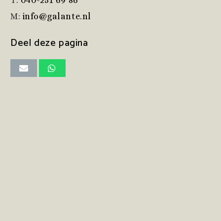
T:
040-251 69 86
M:
info@galante.nl
Deel deze pagina