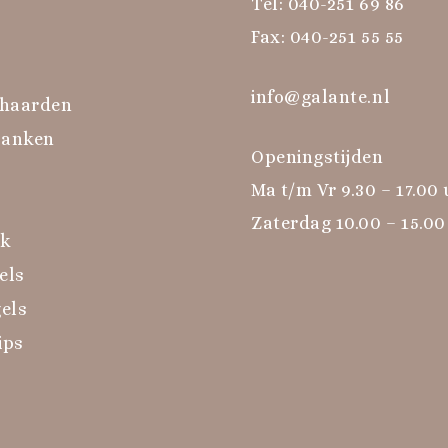
Tel:
040-251 69 86
Fax: 040-251 55 55
info@galante.nl
haarden
banken
Openingstijden
Ma t/m Vr 9.30 – 17.00
Zaterdag 10.00 – 15.00
rk
els
els
ips