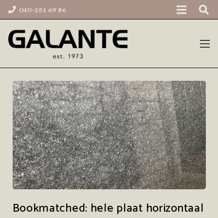
040-251 69 86
Bookmatched: hele plaat horizontaal