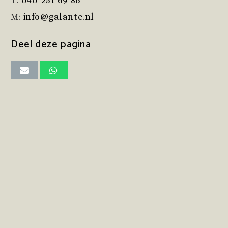
T:
040-251 69 86
M:
info@galante.nl
Deel deze pagina