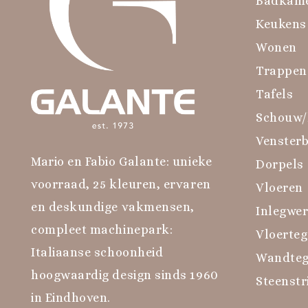
Badkam
Keukens
Wonen
Trappen
Tafels
Schouw/
Venster
Mario en Fabio Galante: unieke
Dorpels
voorraad, 25 kleuren, ervaren
Vloeren
en deskundige vakmensen,
Inlegwe
compleet machinepark:
Vloerteg
Italiaanse schoonheid
Wandteg
hoogwaardig design sinds 1960
Steenstr
in Eindhoven.