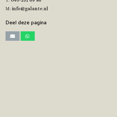
T:
040-251 69 86
M:
info@galante.nl
Deel deze pagina