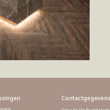
ssingen
Contactgegeven
ingen
Croy 39 (Industrieterr