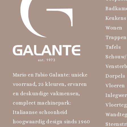
Badkam
Keukens
Wonen
Trappen
Tafels
Schouw/
Venster
Mario en Fabio Galante: unieke
Dorpels
voorraad, 25 kleuren, ervaren
Vloeren
en deskundige vakmensen,
Inlegwe
compleet machinepark:
Vloerteg
Italiaanse schoonheid
Wandteg
hoogwaardig design sinds 1960
Steenstr