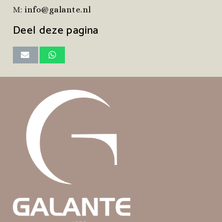
M:
info@galante.nl
Deel deze pagina