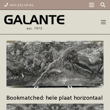
040-251 69 86
Bookmatched: hele plaat horizontaal