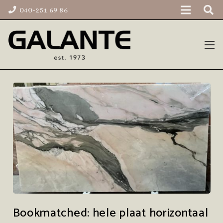
040-251 69 86
Bookmatched: hele plaat horizontaal