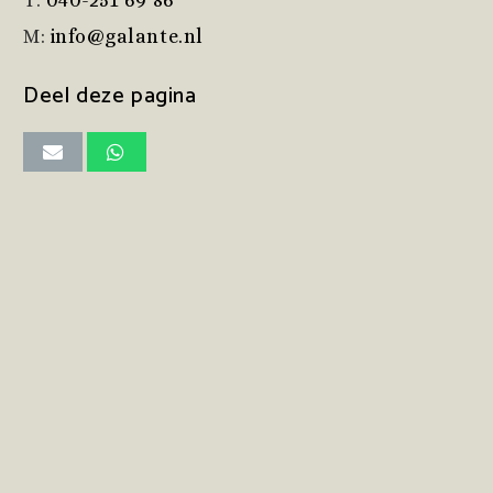
T:
040-251 69 86
M:
info@galante.nl
Deel deze pagina