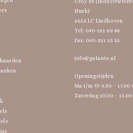
Croy 39 (Industrieterr
ers
Hurk)
5653 LC Eindhoven
Tel:
040-251 69 86
Fax: 040-251 55 55
info@galante.nl
haarden
banken
Openingstijden
Ma t/m Vr 9.30 – 17.00
Zaterdag 10.00 – 15.00
rk
els
els
ips