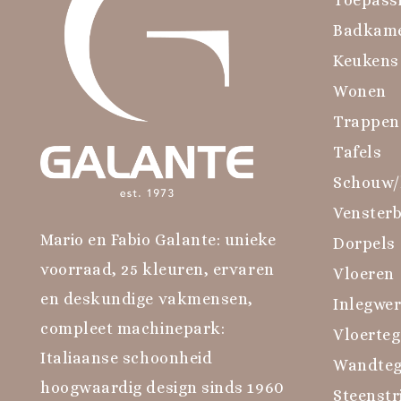
Badkam
Keukens
Wonen
Trappen
Tafels
Schouw/
Venster
Mario en Fabio Galante: unieke
Dorpels
voorraad, 25 kleuren, ervaren
Vloeren
en deskundige vakmensen,
Inlegwe
compleet machinepark:
Vloerteg
Italiaanse schoonheid
Wandteg
hoogwaardig design sinds 1960
Steenstr