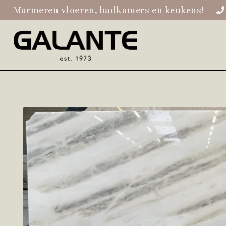
Marmeren vloeren, badkamers en keukens!