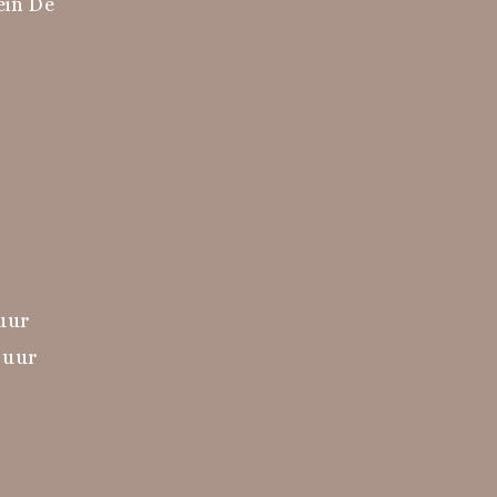
ein De
 uur
 uur